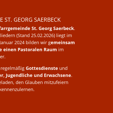
E ST. GEORG SAERBECK
farrgemeinde St. Georg Saerbeck
.
iedern (Stand 25.02.2026) liegt im
Januar 2024 bilden wir g
emeinsam
e einen Pastoralen Raum
im
er.
ir regelmäßig
Gottesdienste
und
er, Jugendliche und Erwachsene
.
geladen, den Glauben mitzufeiern
kennenzulernen.