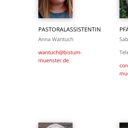
PASTORALASSISTENTIN
PF
Anna Wantuch
Sab
wantuch@bistum-
Tel
muenster.de
cor
mue