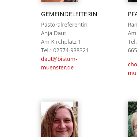
GEMEINDELEITERIN
PF
Pastoralreferentin
Ra
Anja Daut
Am 
Am Kirchplatz 1
Tel
Tel.: 02574-938321
665
daut@bistum-
ch
muenster.de
mue