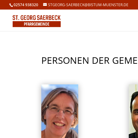
02574 938320
STGEORG-SAERBECK@BISTUM-MUENSTER.DE
PERSONEN DER GEME