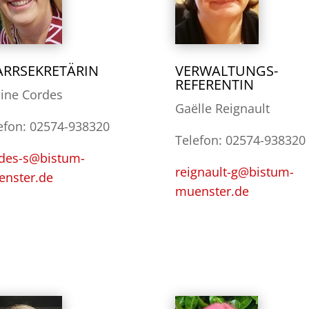
ARRSEKRETÄRIN
VERWALTUNGS-
REFERENTIN
ine Cordes
​Gaëlle Reignault
efon: 02574-938320
Telefon: 02574-938320
des-s@bistum-
reignault-g@bistum-
nster.de
muenster.de