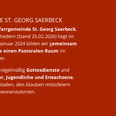
E ST. GEORG SAERBECK
farrgemeinde St. Georg Saerbeck
.
iedern (Stand 25.02.2026) liegt im
Januar 2024 bilden wir g
emeinsam
e einen Pastoralen Raum
im
er.
ir regelmäßig
Gottesdienste
und
er, Jugendliche und Erwachsene
.
geladen, den Glauben mitzufeiern
kennenzulernen.