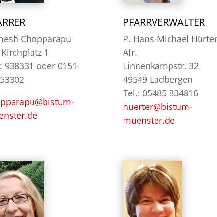
ARRER
PFARRVERWALTER
mesh Chopparapu
P. Hans-Michael Hürte
Kirchplatz 1
Afr.
.: 938331 oder 0151-
Linnenkampstr. 32
53302
49549 Ladbergen
Tel.: 05485 834816
opparapu@bistum-
huerter@bistum-
nster.de
muenster.de