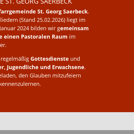
E ST. GEORG SAERBECK
farrgemeinde St. Georg Saerbeck
.
iedern (Stand 25.02.2026) liegt im
Januar 2024 bilden wir g
emeinsam
e einen Pastoralen Raum
im
er.
ir regelmäßig
Gottesdienste
und
er, Jugendliche und Erwachsene
.
geladen, den Glauben mitzufeiern
kennenzulernen.