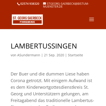
02574 938320
STGEORG-SAERBECK@BISTUM-
MUENSTER.DE
LAMBERTUSSINGEN
von
ASundermann
|
21 Sep. 2020
|
Startseite
Der Buer und die dummen Liese haben
Corona getrotzt. Mit einigem Aufwand ist
es dem Kinderwortgottesdienstkreis St.
Georg und Unterstützern gelungen, am
Freitagabend das traditionelle Lambertus-