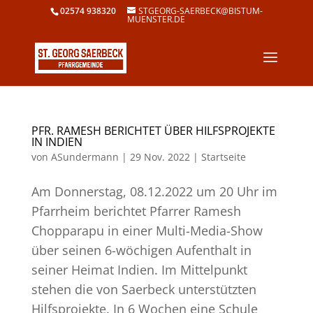
02574 938320
STGEORG-SAERBECK@BISTUM-
MUENSTER.DE
PFR. RAMESH BERICHTET ÜBER HILFSPROJEKTE
IN INDIEN
von
ASundermann
|
29 Nov. 2022
|
Startseite
Am Donnerstag, 08.12.2022 um 20 Uhr im
Pfarrheim berichtet Pfarrer Ramesh
Chopparapu in einer Multi-Media-Show
über seinen 6-wöchigen Aufenthalt in
seiner Heimat Indien. Im Mittelpunkt
stehen die von Saerbeck unterstützten
Hilfsprojekte. In 6 Wochen eine Schule