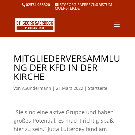
02574 938320
STGEORG-SAERBECK@BISTUM-
MUENSTER.DE
MITGLIEDERVERSAMMLU
NG DER KFD IN DER
KIRCHE
von
ASundermann
|
21 März 2022
|
Startseite
„Sie sind eine aktive Gruppe und haben
großes Potential. Es macht richtig Spaß,
hier zu sein.“ Jutta Lutterbey fand am