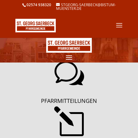
02574 938320
STGEORG-SAERBECK@BISTUM-
MUENSTER.DE
w
PFARRMITTEILUNGEN
l