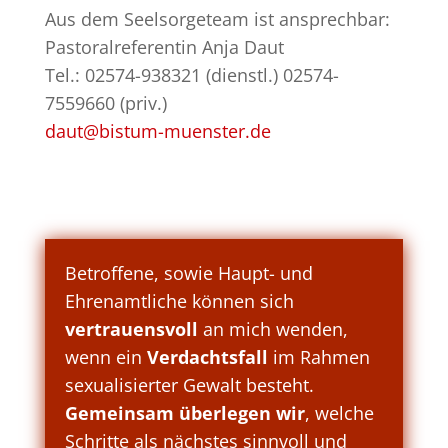
Aus dem Seelsorgeteam ist ansprechbar:
Pastoralreferentin Anja Daut
Tel.: 02574-938321 (dienstl.) 02574-
7559660 (priv.)
daut@bistum-muenster.de
Betroffene, sowie Haupt- und
Ehrenamtliche können sich
vertrauensvoll
an mich wenden,
wenn ein
Verdachtsfall
im Rahmen
sexualisierter Gewalt besteht.
Gemeinsam überlegen wir
, welche
Schritte als nächstes sinnvoll und