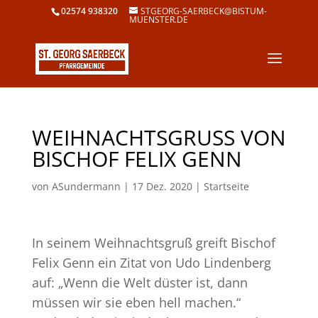
02574 938320
STGEORG-SAERBECK@BISTUM-
MUENSTER.DE
WEIHNACHTSGRUSS VON B
ISCHOF FELIX GENN
von
ASundermann
|
17 Dez. 2020
|
Startseite
In seinem Weihnachtsgruß greift Bischof
Felix Genn ein Zitat von Udo Lindenberg
auf: „Wenn die Welt düster ist, dann
müssen wir sie eben hell machen.“