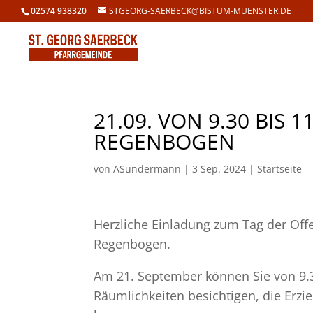
02574 938320
STGEORG-SAERBECK@BISTUM-MUENSTER.DE
21.09. VON 9.30 BIS 
REGENBOGEN
von
ASundermann
|
3 Sep. 2024
|
Startseite
Herzliche Einladung zum Tag der Off
Regenbogen.
Am 21. September können Sie von 9.3
Räumlichkeiten besichtigen, die Erz