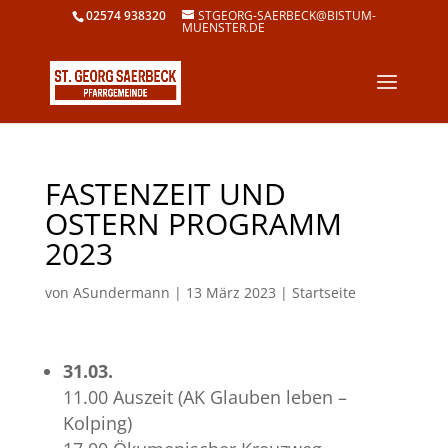
02574 938320
STGEORG-SAERBECK@BISTUM-
MUENSTER.DE
FASTENZEIT UND
OSTERN PROGRAMM
2023
von
ASundermann
|
13 März 2023
|
Startseite
31.03.
11.00 Auszeit (AK Glauben leben –
Kolping)