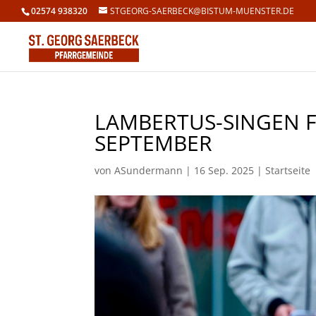
02574 938320
STGEORG-SAERBECK@BISTUM-MUENSTER.DE
LAMBERTUS-SINGEN FÜ
EPTEMBER
von
ASundermann
|
16 Sep. 2025
|
Startseite