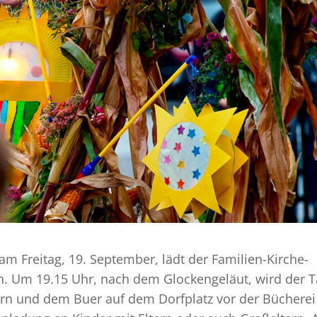
m Freitag, 19. September, lädt der Familien-Kirche-
in. Um 19.15 Uhr, nach dem Glockengeläut, wird der 
rn und dem Buer auf dem Dorfplatz vor der Bücherei