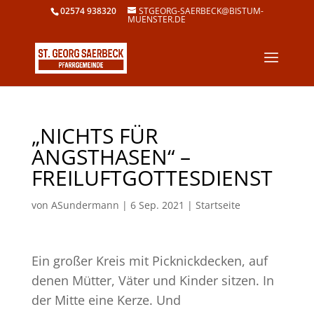
02574 938320
STGEORG-SAERBECK@BISTUM-
MUENSTER.DE
„NICHTS FÜR
ANGSTHASEN“ –
FREILUFTGOTTESDIENST
von
ASundermann
|
6 Sep. 2021
|
Startseite
Ein großer Kreis mit Picknickdecken, auf
denen Mütter, Väter und Kinder sitzen. In
der Mitte eine Kerze. Und