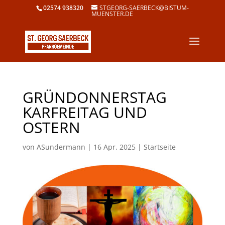
02574 938320
STGEORG-SAERBECK@BISTUM-
MUENSTER.DE
GRÜNDONNERSTAG
KARFREITAG UND
OSTERN
von
ASundermann
|
16 Apr. 2025
|
Startseite