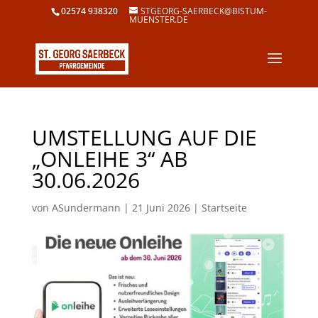
02574 938320
STGEORG-SAERBECK@BISTUM-
MUENSTER.DE
UMSTELLUNG AUF DIE
„ONLEIHE 3“ AB
30.06.2026
von
ASundermann
|
21 Juni 2026
|
Startseite