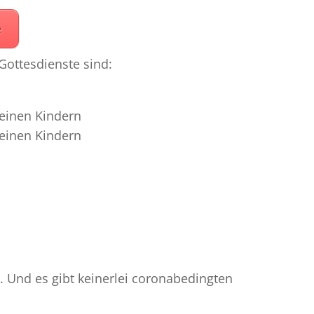
e
 Gottesdienste sind:
leinen Kindern
leinen Kindern
h. Und es gibt keinerlei coronabedingten