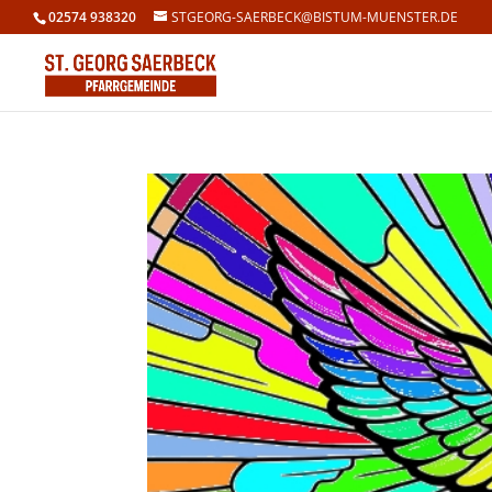
02574 938320
STGEORG-SAERBECK@BISTUM-MUENSTER.DE