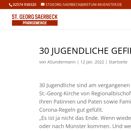
02574 938320
STGEORG-SAERBECK@BISTUM-MUENSTER.DE
30 JUGENDLICHE GEF
von
ASundermann
|
12 Jan. 2022
|
Startseite
30 Jugendliche sind am vergangenen 
St.-Georg-Kirche von Regionalbischo
ihren Patinnen und Paten sowie Fam
Corona-Regeln gut gefüllt.
„Es ist ja nicht das Ende. Wenn wiede
oder nach Münster kommen. Und wenn 