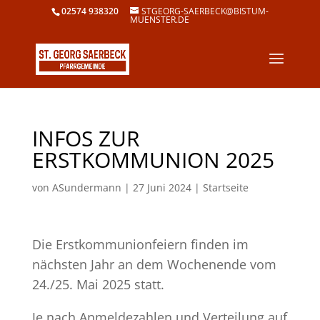
02574 938320
STGEORG-SAERBECK@BISTUM-
MUENSTER.DE
INFOS ZUR
ERSTKOMMUNION 2025
von
ASundermann
|
27 Juni 2024
|
Startseite
Die Erstkommunionfeiern finden im
nächsten Jahr an dem Wochenende vom
24./25. Mai 2025 statt.
Je nach Anmeldezahlen und Verteilung auf