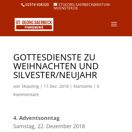
02574 938320
STGEORG-SAERBECK@BISTUM-
MUENSTER.DE
GOTTESDIENSTE ZU
WEIHNACHTEN UND
SILVESTER/NEUJAHR
von
SKauling
|
17 Dez. 2018
|
Startseite
|
0
Kommentare
4. Adventsonntag
Samstag, 22. Dezember 2018