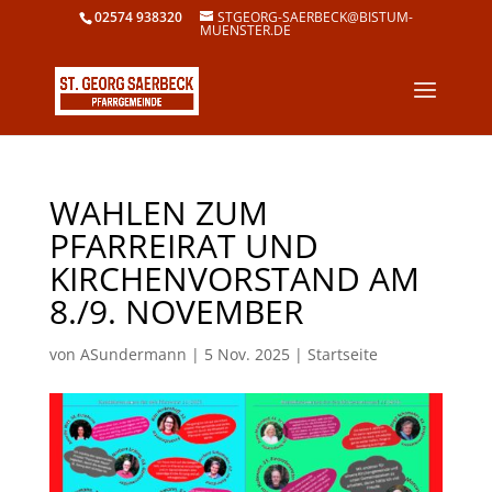
02574 938320
STGEORG-SAERBECK@BISTUM-
MUENSTER.DE
WAHLEN ZUM
PFARREIRAT UND
KIRCHENVORSTAND AM
8./9. NOVEMBER
von
ASundermann
|
5 Nov. 2025
|
Startseite