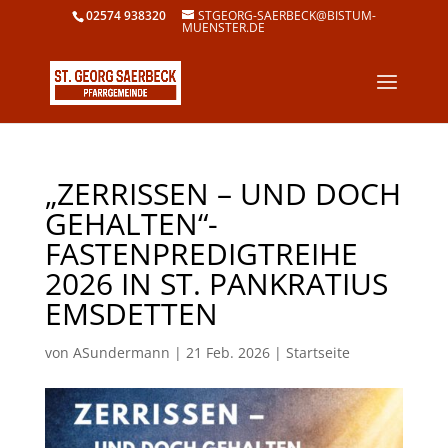
02574 938320
STGEORG-SAERBECK@BISTUM-
MUENSTER.DE
„ZERRISSEN – UND DOCH
GEHALTEN“-
FASTENPREDIGTREIHE
2026 IN ST. PANKRATIUS
EMSDETTEN
von
ASundermann
|
21 Feb. 2026
|
Startseite